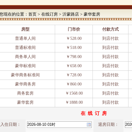
您现在的位置：
首页
>
在线订房
>
沂蒙路店
>
豪华套房
房型
门市价
付款方式
普通单人间
￥528.00
到店付款
普通标准间
￥518.00
到店付款
商务单人间
￥798.00
到店付款
豪华标准间
￥658.00
到店付款
豪华商务标准间
￥728.00
到店付款
豪华商务房
￥860.00
到店付款
商务套房
￥1568.00
到店付款
豪华套房
￥1888.00
到店付款
在 线 订 房
入住日期：
退房日期：