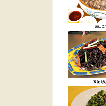
蒙山全
五花肉