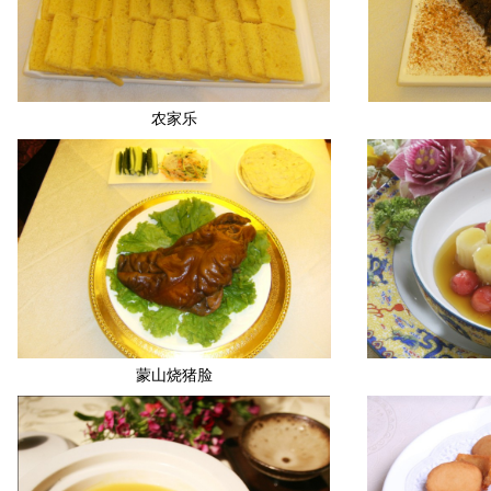
农家乐
蒙山烧猪脸