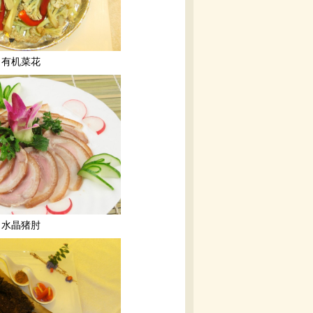
有机菜花
水晶猪肘