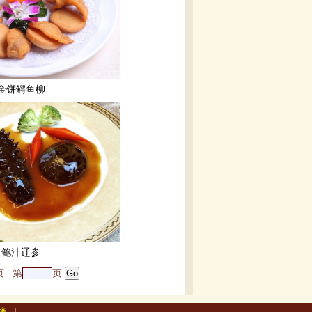
金饼鳄鱼柳
鲍汁辽参
页
第
页
接
|