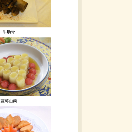
牛肋骨
蓝莓山药