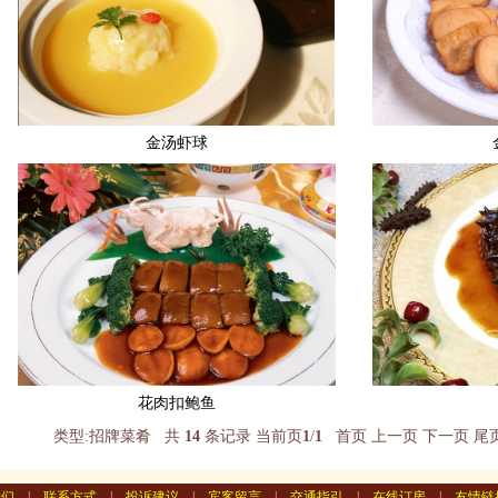
金汤虾球
花肉扣鲍鱼
类型:招牌菜肴 共
14
条记录 当前页
1
/
1
首页
上一页
下一页
尾
我们
|
联系方式
|
投诉建议
|
宾客留言
|
交通指引
|
在线订房
|
友情链